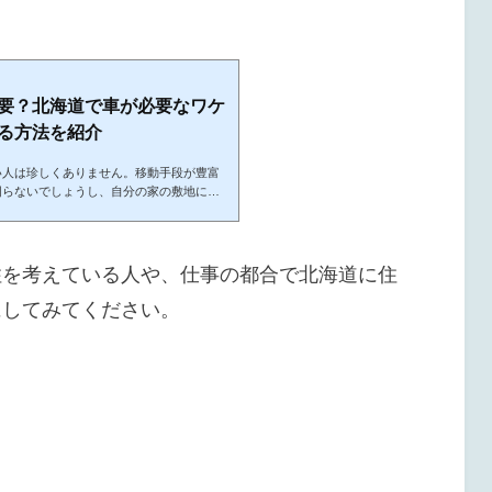
要？北海道で車が必要なワケ
る方法を紹介
い人は珍しくありません。移動手段が豊富
困らないでしょうし、自分の家の敷地に車
な駐車料金を払って駐車場を借りなければ
それなりにかかるので、車を持たないとい
環境から北海道へ移住を考えている方にと
かどうかは重要な検討事項ですよね。北海
住を考えている人や、仕事の都合で北海道に住
の都市部以外に住むなら必要です！北海道
も...
にしてみてください。