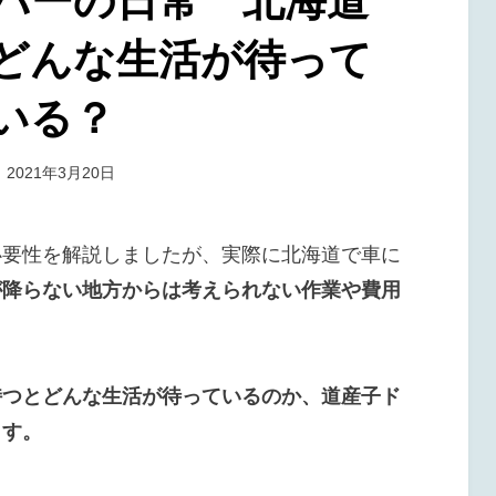
バーの日常 北海道
どんな生活が待って
いる？
投
投稿者
2021年3月20日
タラバ
稿
:
必要性を解説しましたが、実際に北海道で車に
が降らない地方からは考えられない作業や費用
持つとどんな生活が待っているのか、道産子ド
ます。