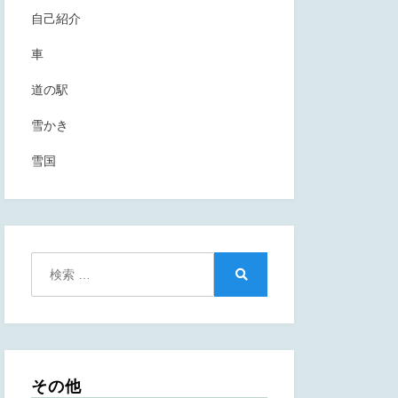
自己紹介
車
道の駅
雪かき
雪国
検
索:
検
索
その他