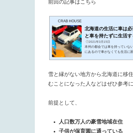
前回の記事はこちら
CRAB HOUSE
北海道の生活に車は必
と車を持たずに生活す
2021年3月15日
本州の都会では車を持っていな
にあるので車がなくても生活に
を置くスペースがなければ高額
なりません。車検など維持費も
う人は多いと思います。そんな
って、北海道の生活で車が必要
雪と縁がない地方から北海道に移
道の生活に車は必要？札幌など
で生活するうえで車は必要不可欠な
むことになった人などはぜひ参考
前提として、
人口数万人の豪雪地域在住
子供が保育園に通っている