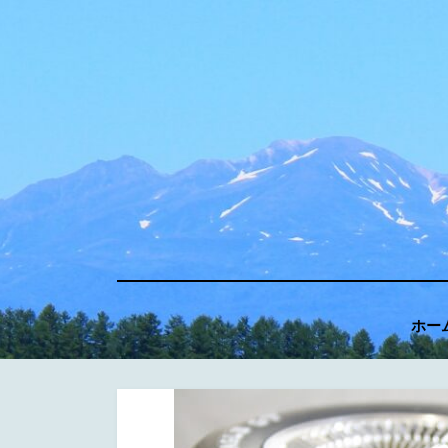
コ
ン
テ
ン
ツ
へ
移
動
す
る
ホー