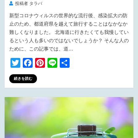
投稿者
タラバ
新型コロナウィルスの世界的な流行後、感染拡大の防
止のため、都道府県を越えて旅行することはなかなか
難しくなりました。 北海道に行きたくても我慢してい
るという人も多いのではないでしょうか？ そんな人の
ために、この記事では、道…
T
F
Pi
Li
共
wi
a
nt
n
有
続きを読む
tt
c
er
e
er
e
e
b
st
o
o
k