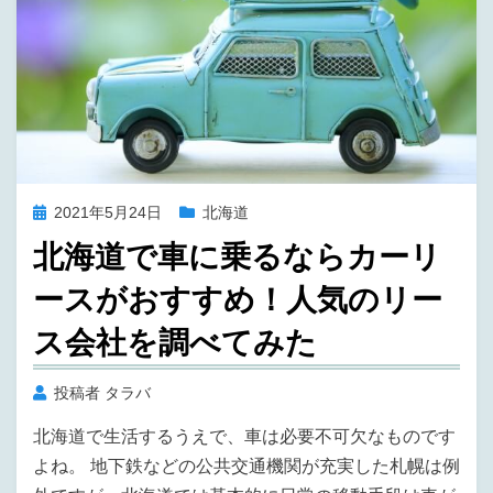
投
2021年5月24日
北海道
稿
北海道で車に乗るならカーリ
日:
ースがおすすめ！人気のリー
ス会社を調べてみた
投稿者
タラバ
北海道で生活するうえで、車は必要不可欠なものです
よね。 地下鉄などの公共交通機関が充実した札幌は例