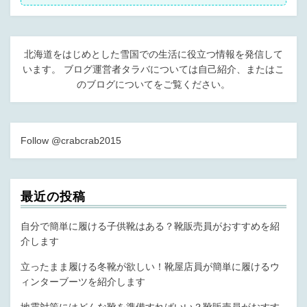
k
北海道をはじめとした雪国での生活に役立つ情報を発信して
います。 ブログ運営者タラバについては
自己紹介
、または
こ
のブログについて
をご覧ください。
Follow @crabcrab2015
最近の投稿
自分で簡単に履ける子供靴はある？靴販売員がおすすめを紹
介します
立ったまま履ける冬靴が欲しい！靴屋店員が簡単に履けるウ
ィンターブーツを紹介します