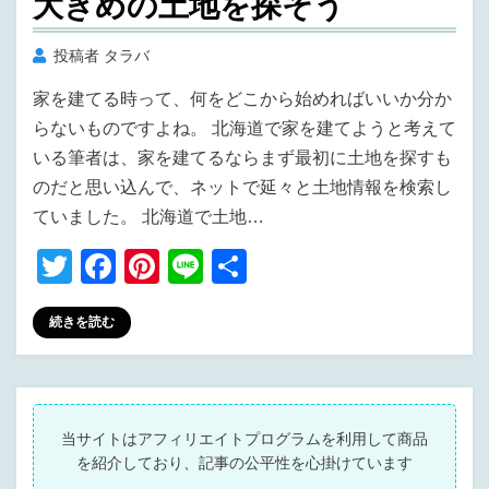
大きめの土地を探そう
投稿者
タラバ
家を建てる時って、何をどこから始めればいいか分か
らないものですよね。 北海道で家を建てようと考えて
いる筆者は、家を建てるならまず最初に土地を探すも
のだと思い込んで、ネットで延々と土地情報を検索し
ていました。 北海道で土地…
T
F
Pi
Li
共
wi
a
nt
n
有
続きを読む
tt
c
er
e
er
e
e
b
st
o
当サイトはアフィリエイトプログラムを利用して商品
を紹介しており、記事の公平性を心掛けています
o