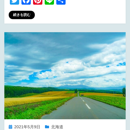
T
F
Pi
Li
共
wi
a
nt
n
有
続きを読む
tt
c
er
e
er
e
e
b
st
o
o
k
投
2021年5月9日
北海道