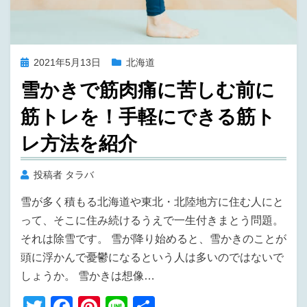
投
2021年5月13日
北海道
稿
雪かきで筋肉痛に苦しむ前に
日:
筋トレを！手軽にできる筋ト
レ方法を紹介
投稿者
タラバ
雪が多く積もる北海道や東北・北陸地方に住む人にと
って、そこに住み続けるうえで一生付きまとう問題。
それは除雪です。 雪が降り始めると、雪かきのことが
頭に浮かんで憂鬱になるという人は多いのではないで
しょうか。 雪かきは想像…