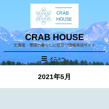
コ
ン
テ
ン
ツ
へ
CRAB HOUSE
移
北海道・雪国の暮らしに役立つ情報発信サイト
動
す
る
メニュー
月
:
2021年5月