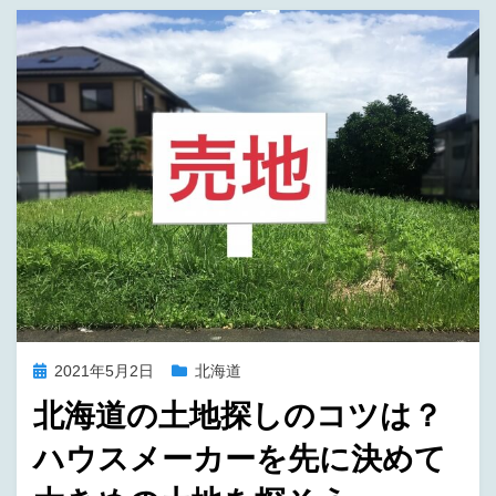
b
st
o
o
k
投
2021年5月2日
北海道
稿
北海道の土地探しのコツは？
日:
ハウスメーカーを先に決めて