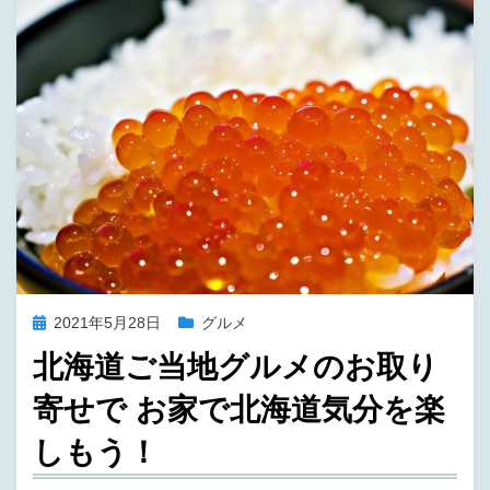
投
2021年5月28日
グルメ
稿
北海道ご当地グルメのお取り
日:
寄せで お家で北海道気分を楽
しもう！