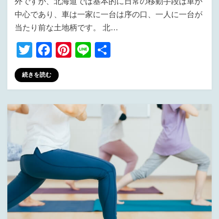
外ですが、北海道では基本的に日常の移動手段は車が
中心であり、車は一家に一台は序の口、一人に一台が
当たり前な土地柄です。 北…
T
F
Pi
Li
共
wi
a
nt
n
有
続きを読む
tt
c
er
e
er
e
e
b
st
o
o
k