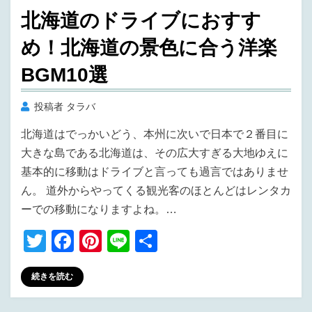
稿
北海道のドライブにおすす
日:
め！北海道の景色に合う洋楽
BGM10選
投稿者
タラバ
北海道はでっかいどう、本州に次いで日本で２番目に
大きな島である北海道は、その広大すぎる大地ゆえに
基本的に移動はドライブと言っても過言ではありませ
ん。 道外からやってくる観光客のほとんどはレンタカ
ーでの移動になりますよね。…
T
F
Pi
Li
共
wi
a
nt
n
有
続きを読む
tt
c
er
e
er
e
e