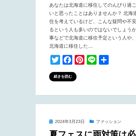
あなたは北海道に移住してのんびり過
道
いと思ったことはありませんか？ 北海
の
住を考えているけど、こんな疑問や不
移
るという人も多いのではないでしょうか
住
事などで北海道に移住予定という人や
先
に
北海道に移住した…
お
T
F
Pi
Li
共
す
wi
a
nt
n
有
す
め！
tt
c
er
e
続きを読む
北
er
e
e
海
b
st
道
o
民
が
o
投
選
2024年3月23日
ファッション
k
稿
ぶ
夏フェスに雨対策は必