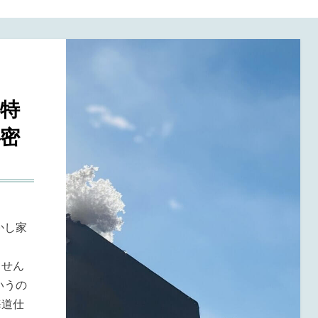
特
密
かし家
し
ません
いうの
海道仕