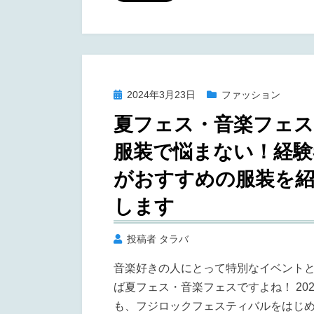
er
e
e
b
st
o
o
投
2024年3月23日
ファッション
k
稿
夏フェス・音楽フェ
日:
服装で悩まない！経験
がおすすめの服装を
します
投稿者
タラバ
音楽好きの人にとって特別なイベント
ば夏フェス・音楽フェスですよね！ 202
も、フジロックフェスティバルをはじ