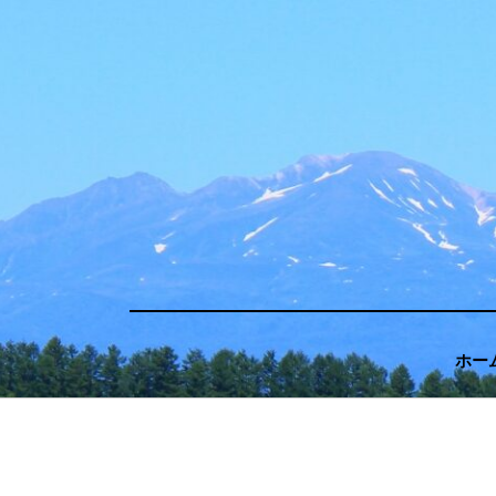
コ
ン
テ
ン
ツ
へ
移
動
す
る
ホー