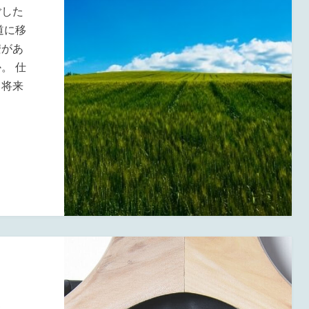
ごした
道に移
安があ
。 仕
、将来