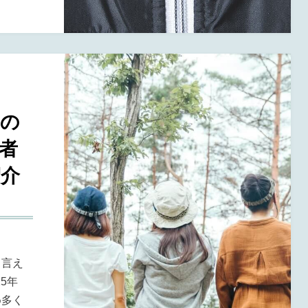
スの
者
紹介
と言え
5年
め多く