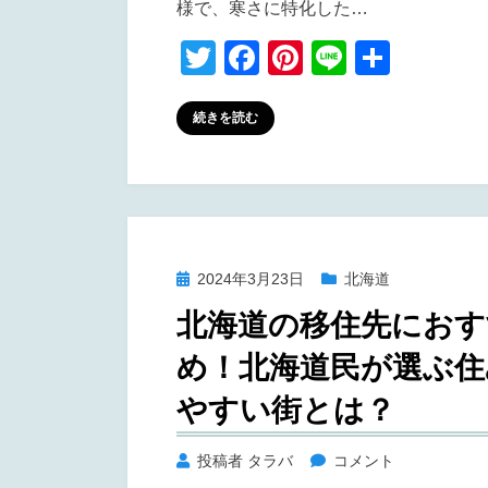
様で、寒さに特化した…
T
F
Pi
Li
共
wi
a
nt
n
有
tt
c
er
e
続きを読む
er
e
e
b
st
o
o
投
2024年3月23日
北海道
k
稿
北海道の移住先におす
日:
め！北海道民が選ぶ住
やすい街とは？
北
投稿者
タラバ
コメント
海