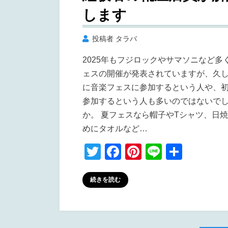
します
投稿者
タラバ
2025年もフジロックやサマソニなど多
ェスの開催が発表されていますが、久
に音楽フェスに参加するという人や、
参加するという人も多いのではないで
か。 夏フェスなら帽子やTシャツ、日
めにタオルなど…
T
F
Pi
Li
共
wi
a
nt
n
有
tt
c
er
e
続きを読む
er
e
e
b
st