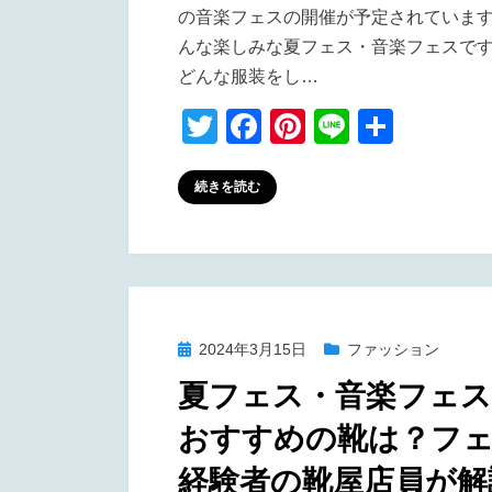
の音楽フェスの開催が予定されています
んな楽しみな夏フェス・音楽フェスで
どんな服装をし…
T
F
Pi
Li
共
wi
a
nt
n
有
tt
c
er
e
続きを読む
er
e
e
b
st
o
o
投
2024年3月15日
ファッション
k
稿
夏フェス・音楽フェ
日:
おすすめの靴は？フ
経験者の靴屋店員が解