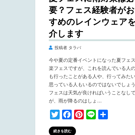
日:
住
要？フェス経験者がお
み
や
すめのレインウェア
す
い
介します
街
と
投稿者
タラバ
は？
今や夏の定番イベントになった夏フェ
に
楽フェスですが、これを読んでいる人
も行ったことがある人や、行ってみた
思っている人もいるのではないでしょ
フェスは天気が良ければいうことなし
が、雨が降るのはしょ…
T
F
Pi
Li
共
wi
a
nt
n
有
tt
c
er
e
続きを読む