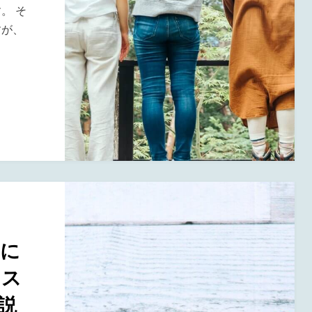
。 そ
すが、
スに
ェス
説