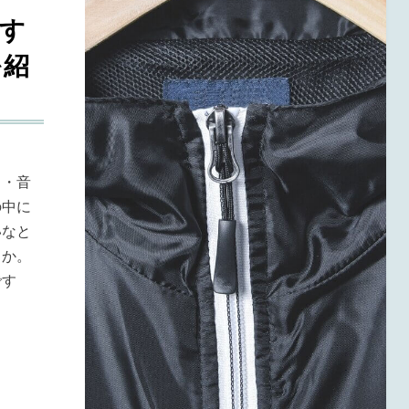
す
を紹
ス・音
の中に
いなと
うか。
です