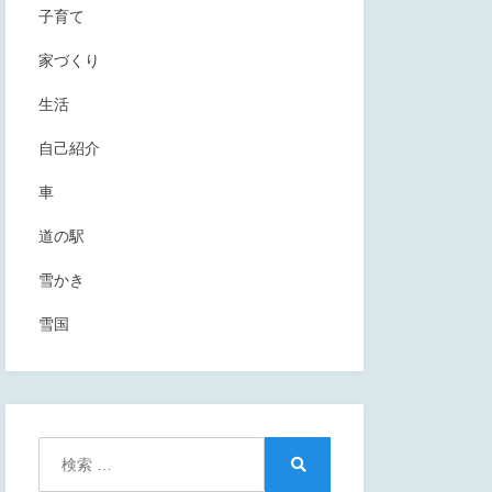
子育て
家づくり
生活
自己紹介
車
道の駅
雪かき
雪国
検
索:
検