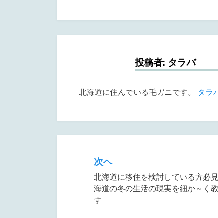
b
st
o
o
k
投稿者:
タラバ
北海道に住んでいる毛ガニです。
タラ
次ヘ
投
北海道に移住を検討している方必
稿
海道の冬の生活の現実を細か～く
ナ
す
ビ