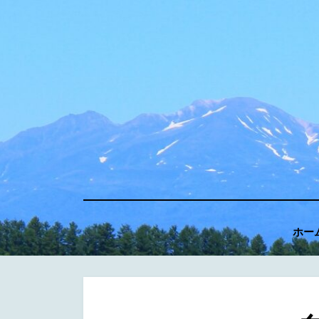
コ
ン
テ
ン
ツ
へ
移
動
す
る
ホー