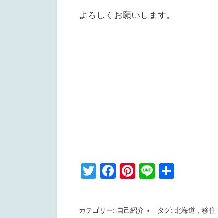
よろしくお願いします。
T
F
Pi
Li
共
wi
a
nt
n
有
tt
c
er
e
カテゴリー:
自己紹介
タグ:
北海道，移住
er
e
e