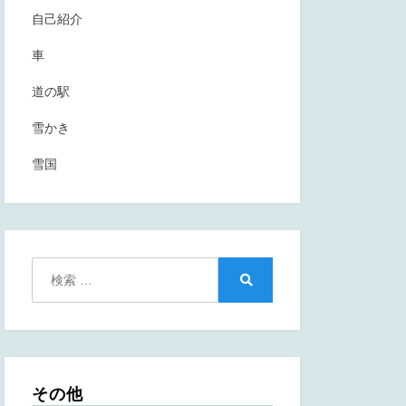
自己紹介
車
道の駅
雪かき
雪国
検
索:
検
索
その他