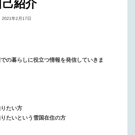
自己紹介
投
投稿者
2021年2月17日
タラバ
稿
:
国での暮らしに役立つ情報を発信していきま
知りたい方
知りたいという雪国在住の方