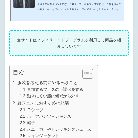
今や夏の定番イベントになった夏フェス・音楽フェスですが、これを読んで
いる人の中にも行ったことがある人や、行ってみたいなと思っている人もい
るのではないでしょうか。フェスは天気が良ければいうことなしですが、雨
が降るのはしょうがないことですよね。フェスを楽しむためには、しっかり
と雨対策をして、どんな天候でも楽しめる準備をしておくことが大切なんで
す。フェスではカッパが必要って聞いたけど、どんなものを用意すればいい
の？雨に強いレインウェアが欲しいけど、どんなものがおすすめ？こんな悩
当サイトはアフィリエイトプログラムを利用して商品を紹
みや疑問をお持ち方も...
介しています
目次
服装を考える前にやるべきこと
参加するフェスの下調べをする
動きにくい服は候補から外す
夏フェスにおすすめの服装
Ｔシャツ
ハーフパンツ＋レギンス
帽子
スニーカーやトレッキングシューズ
レインジャケット