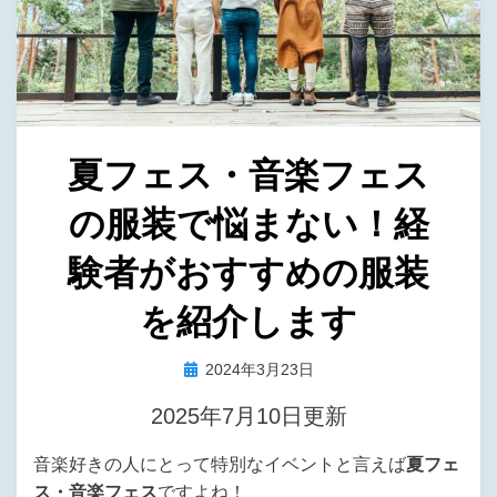
夏フェス・音楽フェス
の服装で悩まない！経
験者がおすすめの服装
を紹介します
投
投稿者
2024年3月23日
タラバ
稿
2025年7月10日更新
日:
音楽好きの人にとって特別なイベントと言えば
夏フェ
ス・音楽フェス
ですよね！