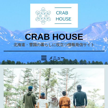
コ
ン
テ
ン
ツ
へ
CRAB HOUSE
移
北海道・雪国の暮らしに役立つ情報発信サイト
動
す
る
メニュー