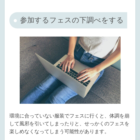
か。北海道のフェスはどんなものがあるの？会場までの行き方や楽しみ方を
教えてほしい！特に道外から参加する場合は、分からないことが多く不安を
感じてしまいますよね。そこでこの記事では、北海道のフェスに参加経験が
参加するフェスの下調べをする
ある道民の筆者が、道内...
環境に合っていない服装でフェスに行くと、体調を崩
して風邪を引いてしまったりと、せっかくのフェスを
楽しめなくなってしまう可能性があります。