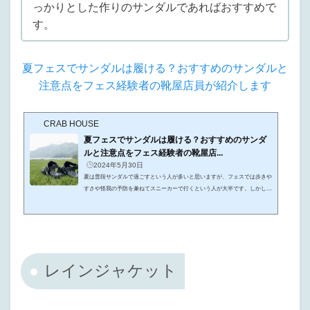
っかりとした作りのサンダルであればおすすめで
す。
夏フェスでサンダルは履ける？おすすめのサンダルと
注意点をフェス経験者の靴屋店員が紹介します
CRAB HOUSE
夏フェスでサンダルは履ける？おすすめのサンダ
ルと注意点をフェス経験者の靴屋店...
2024年5月30日
夏は普段サンダルで過ごすという人が多いと思いますが、フェスでは歩きや
すさや怪我の予防を兼ねてスニーカーで行くという人が大半です。しかし、
どうにかしてサンダルで参加したいと考えている人も多いのではないでしょ
うか。足がムレるのが嫌だからサンダルでフェスに参加したい・・・サンダ
ルでフェスに参加するのは危ない？オシャレで機能的なフェスにおすすめの
サンダルはある？こんな疑問や不安をお持ちの方のために、この記事では、
フジロックに10年以上参加し靴販売店で勤務経験があるある筆者が、フェス
におすすめのサンダル...
レインジャケット