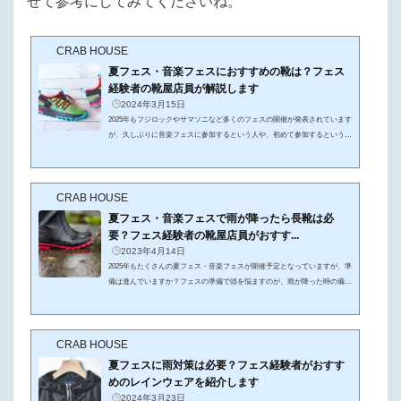
せて参考にしてみてくださいね。
CRAB HOUSE
夏フェス・音楽フェスにおすすめの靴は？フェス
経験者の靴屋店員が解説します
2024年3月15日
2025年もフジロックやサマソニなど多くのフェスの開催が発表されています
が、久しぶりに音楽フェスに参加するという人や、初めて参加するという人
も多いのではないでしょうか。夏フェスなら帽子やTシャツ、日焼け止めに
タオルなどなど、夏以外の春や秋の音楽フェスは防寒着もいりますよね。と
いうわけで音楽フェスは準備をするものがたくさんありますが、その中でも
CRAB HOUSE
意外と悩むのが靴なんです。初めて音楽フェスに行くけどどんな靴がいいの
かわからない久しぶりの音楽フェスだからおすすめの靴を教えてほしい！そ
夏フェス・音楽フェスで雨が降ったら長靴は必
んな方々のために、この...
要？フェス経験者の靴屋店員がおすす...
2023年4月14日
2025年もたくさんの夏フェス・音楽フェスが開催予定となっていますが、準
備は進んでいますか？フェスの準備で頭を悩ますのが、雨が降った時の備え
ですよね。その中でも、長靴を履いていくかそれとも持っていくかどうする
かで迷っているという人も多いのではないでしょうか。足元がぐちゃぐちゃ
になるフェスでは長靴は必要なの？オシャレな長靴でフェスを楽しみたい！
CRAB HOUSE
そんな声にお応えすべく、この記事ではフジロックに10年以上参加し靴販売
店で勤務経験のある筆者が、長靴の必要性やおすすめの長靴を解説・紹介し
夏フェスに雨対策は必要？フェス経験者がおすす
ていきます！この記事...
めのレインウェアを紹介します
2024年3月23日