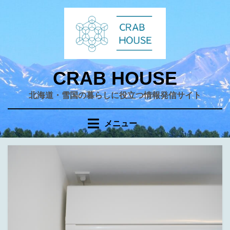
コ
ン
テ
ン
ツ
へ
CRAB HOUSE
移
北海道・雪国の暮らしに役立つ情報発信サイト
動
す
る
メニュー