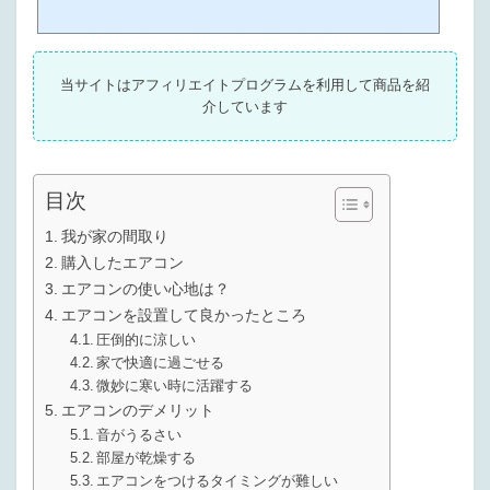
エアコンが付いていないという住宅も未だ多く、扇風機で何とか夏を乗り切
っているというご家庭も多いのではないでしょうか。エアコンを買いたいけ
ど取付工事が込み合っていて夏に間に合わないから、良い扇風機がほしい！
おすすめの扇風機を教えてほしい！北海道ではまだまだ扇風機が活躍するの
当サイトはアフィリエイトプログラムを利用して商品を紹
で、こんな要望をお持ちの方もいますよね。そこでこの記事では、生まれも
介しています
育ちも北海道の筆者が...
目次
我が家の間取り
購入したエアコン
エアコンの使い心地は？
エアコンを設置して良かったところ
圧倒的に涼しい
家で快適に過ごせる
微妙に寒い時に活躍する
エアコンのデメリット
音がうるさい
部屋が乾燥する
エアコンをつけるタイミングが難しい