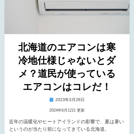
北海道のエアコンは寒
冷地仕様じゃないとダ
メ？道民が使っている
エアコンはコレだ！
投
投稿者
2023年3月28日
タラバ
稿
2024年6月12日 更新
日:
近年の温暖化やヒートアイランドの影響で、夏は暑い
というのが当たり前になってきている北海道。