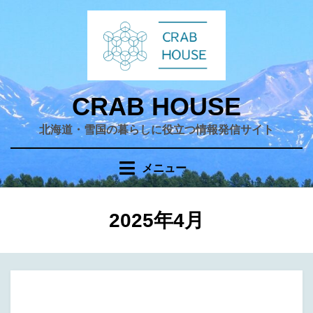
コ
ン
テ
ン
ツ
へ
CRAB HOUSE
移
北海道・雪国の暮らしに役立つ情報発信サイト
動
す
る
メニュー
月
:
2025年4月