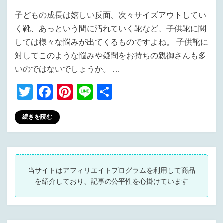
子どもの成長は嬉しい反面、次々サイズアウトしてい
く靴、あっという間に汚れていく靴など、子供靴に関
しては様々な悩みが出てくるものですよね。 子供靴に
対してこのような悩みや疑問をお持ちの親御さんも多
いのではないでしょうか。 …
T
F
Pi
Li
共
wi
a
nt
n
有
続きを読む
tt
c
er
e
er
e
e
b
st
o
当サイトはアフィリエイトプログラムを利用して商品
を紹介しており、記事の公平性を心掛けています
o
k