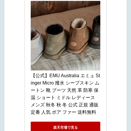
【公式】EMU Australia エミュ St
inger Micro 撥水 シープスキン ム
ートン 靴 ブーツ 天然 革 防寒 保
温 ショート ミドル レディース 
メンズ 秋冬 秋 冬 公式 正規 通販 
定番 人気 ボア ファー 送料無料
楽天市場で見る