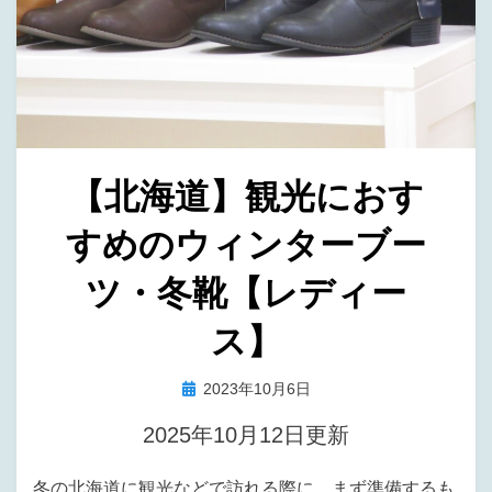
【北海道】観光におす
すめのウィンターブー
ツ・冬靴【レディー
ス】
投
投稿者
2023年10月6日
タラバ
稿
2025年10月12日更新
日:
冬の北海道に観光などで訪れる際に、まず準備するも