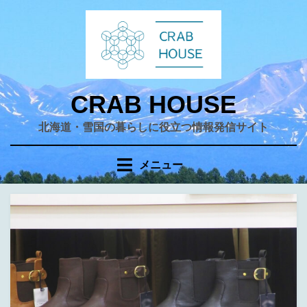
コ
ン
テ
ン
ツ
へ
CRAB HOUSE
移
北海道・雪国の暮らしに役立つ情報発信サイト
動
す
る
メニュー