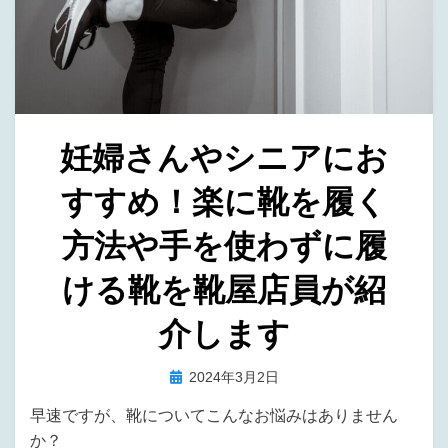
妊婦さんやシニアにお
すすめ！楽に靴を履く
方法や手を使わずに履
ける靴を靴屋店員が紹
介します
投
投稿者
2024年3月2日
タラバ
稿
早速ですが、靴についてこんなお悩みはありません
日:
か？