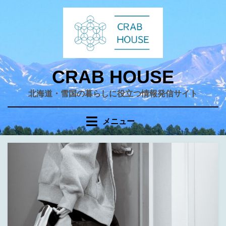
コ
ン
テ
ン
ツ
へ
CRAB HOUSE
移
北海道・雪国の暮らしに役立つ情報発信サイト
動
す
る
メニュー