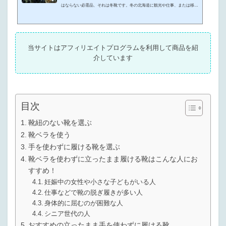
はならない必需品、それは冬靴です。冬の北海道に観光や仕事、または移住
でやってくる人は、この冬靴選びに悩むことでしょう。冬の北海道に観光で
行くんだけど、どんな冬靴を選べばいいのかわからない北海道に移住して初
めての冬、どんな冬靴を選ぶべきなの？道民だけど新しい冬靴が欲しい！お
すすめはある？こんな悩みや疑問をお持ちの方のために、この記事では、北
当サイトはアフィリエイトプログラムを利用して商品を紹
海道の靴販売店で勤務経験がある筆者が、冬靴の種類とおすすめの冬靴を解
介しています
説・紹介していきます...
目次
靴紐のない靴を選ぶ
靴ベラを使う
手を使わずに履ける靴を選ぶ
靴ベラを使わずに立ったまま履ける靴はこんな人にお
すすめ！
妊娠中の女性や小さな子どもがいる人
仕事などで靴の脱ぎ履きが多い人
身体的に屈むのが困難な人
シニア世代の人
おすすめの立ったまま手を使わずに履ける靴