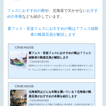
フェスにおすすめの靴
や、北海道で欠かせない
おすす
めの冬靴
なども紹介しています。
夏フェス・音楽フェスにおすすめの靴は？フェス経験
者の靴屋店員が解説します
CRAB HOUSE
夏フェス・音楽フェスにおすすめの靴は？フェス
経験者の靴屋店員が解説します
2024年3月15日
2025年もフジロックやサマソニなど多くのフェスの開催が発表されています
が、久しぶりに音楽フェスに参加するという人や、初めて参加するという人
も多いのではないでしょうか。夏フェスなら帽子やTシャツ、日焼け止めに
タオルなどなど、夏以外の春や秋の音楽フェスは防寒着もいりますよね。と
いうわけで音楽フェスは準備をするものがたくさんありますが、その中でも
CRAB HOUSE
意外と悩むのが靴なんです。初めて音楽フェスに行くけどどんな靴がいいの
かわからない久しぶりの音楽フェスだからおすすめの靴を教えてほしい！そ
北海道民はどんな冬靴を履いている？北海道の靴
んな方々のために、この...
屋店員がおすすめの冬靴を紹介します
2023年9月29日
北海道で生活するうえで避けては通れない冬の生活。その冬の生活に無くて