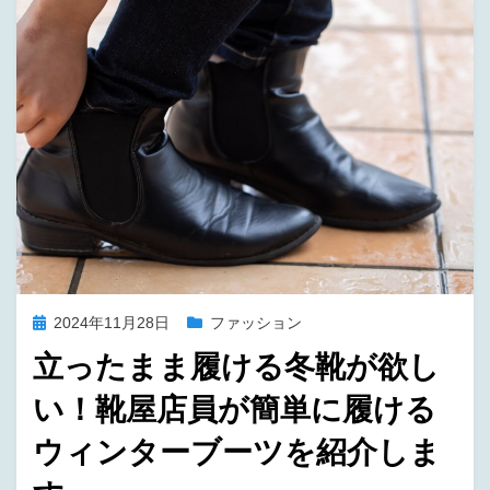
投
2024年11月28日
ファッション
稿
立ったまま履ける冬靴が欲し
日:
い！靴屋店員が簡単に履ける
ウィンターブーツを紹介しま