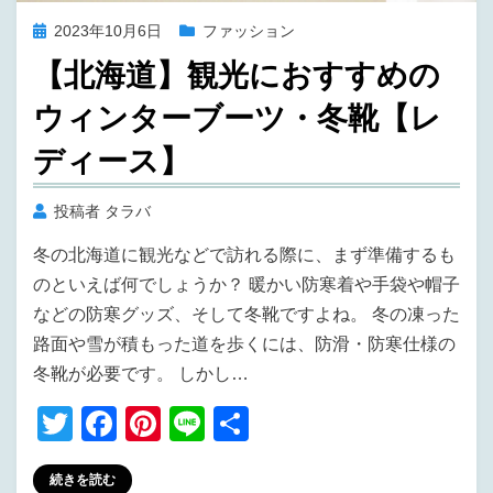
投
2023年10月6日
ファッション
稿
【北海道】観光におすすめの
日:
ウィンターブーツ・冬靴【レ
ディース】
投稿者
タラバ
冬の北海道に観光などで訪れる際に、まず準備するも
のといえば何でしょうか？ 暖かい防寒着や手袋や帽子
などの防寒グッズ、そして冬靴ですよね。 冬の凍った
路面や雪が積もった道を歩くには、防滑・防寒仕様の
冬靴が必要です。 しかし…
T
F
Pi
Li
共
wi
a
nt
n
有
続きを読む