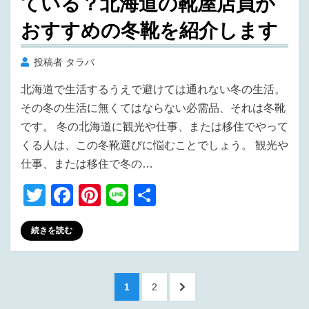
ている？北海道の靴屋店員が
おすすめの冬靴を紹介します
投稿者
タラバ
北海道で生活するうえで避けては通れない冬の生活。
その冬の生活に無くてはならない必需品、それは冬靴
です。 冬の北海道に観光や仕事、または移住でやって
くる人は、この冬靴選びに悩むことでしょう。 観光や
仕事、または移住で冬の…
T
F
Pi
Li
共
wi
a
nt
n
有
続きを読む
tt
c
er
e
er
e
e
b
st
投
ペ
ペ
次
1
2
o
稿
ー
ー
の