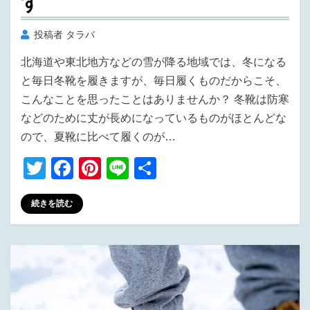
す
投稿者
タラバ
北海道や東北地方などの雪が降る地域では、冬になる
と毎日冬靴を履きますが、毎日履くものだからこそ、
こんなことを思ったことはありませんか？ 冬靴は防寒
などのために丈が長めになっているものがほとんどな
ので、夏靴に比べて履くのが…
T
F
Pi
Li
共
wi
a
nt
n
有
続きを読む
tt
c
er
e
er
e
e
b
st
o
o