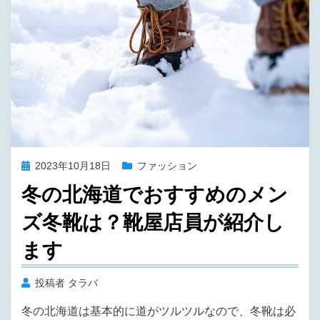
k
投
2023年10月18日
ファッション
稿
冬の北海道でおすすめのメン
日:
ズ冬靴は？靴屋店員が紹介し
ます
投稿者
タラバ
冬の北海道は基本的に道がツルツルなので、冬靴は必