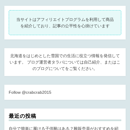
ジ
ジ
ペ
o
の
ー
k
ペ
ジ
当サイトはアフィリエイトプログラムを利用して商品
へ
ー
を紹介しており、記事の公平性を心掛けています
ジ
送
り
北海道をはじめとした雪国での生活に役立つ情報を発信して
います。 ブログ運営者タラバについては
自己紹介
、または
こ
のブログについて
をご覧ください。
Follow @crabcrab2015
最近の投稿
自分で簡単に履ける子供靴はある？靴販売員がおすすめを紹