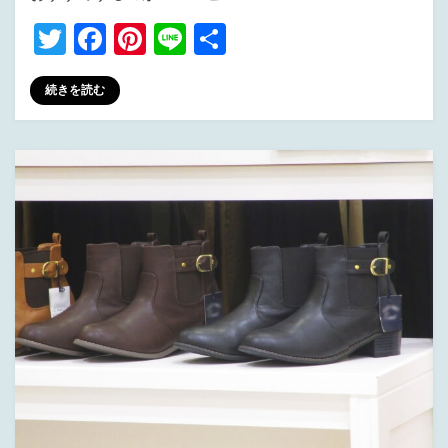
T
F
Pi
Li
共
wi
a
nt
n
有
続きを読む
tt
c
er
e
er
e
e
b
st
o
o
k