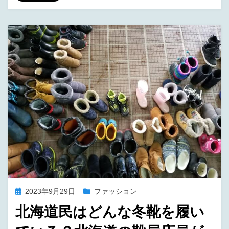
tt
c
er
e
er
e
e
b
st
o
o
k
投
2023年9月29日
ファッション
稿
北海道民はどんな冬靴を履い
日: