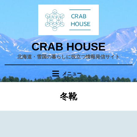
コ
ン
テ
ン
ツ
へ
CRAB HOUSE
移
北海道・雪国の暮らしに役立つ情報発信サイト
動
す
る
メニュー
カテゴリー
:
冬靴