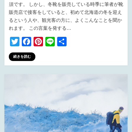
須です。 しかし、冬靴を販売している時季に筆者が靴
販売店で接客をしていると、初めて北海道の冬を迎え
るという人や、観光客の方に、よくこんなことを聞か
れます。 この言葉を発する…
T
F
Pi
Li
共
wi
a
nt
n
有
続きを読む
tt
c
er
e
er
e
e
b
st
o
o
k