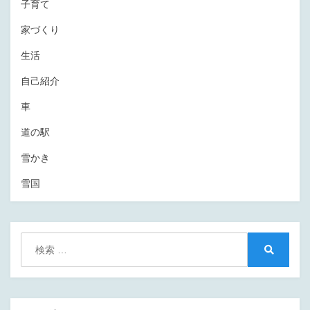
子育て
家づくり
生活
自己紹介
車
道の駅
雪かき
雪国
検
索:
検
索